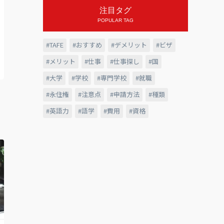
注目タグ
POPULAR TAG
TAFE
おすすめ
デメリット
ビザ
メリット
仕事
仕事探し
国
大学
学校
専門学校
就職
永住権
注意点
申請方法
種類
英語力
語学
費用
資格