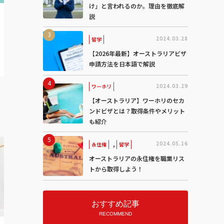
け」と言われるのか。理由を徹底解
説
2024.03.28
留学
【2026年最新】オーストラリアビザ
申請方法を日本語で解説
2024.03.29
ワーホリ
【オーストラリア】ワーホリのセカ
ンドビザとは？取得条件やメリット
も紹介
,
2024.05.16
永住権
留学
オーストラリアの永住権を職業リス
トから取得しよう！
おすすめ記事
RECOMMEND