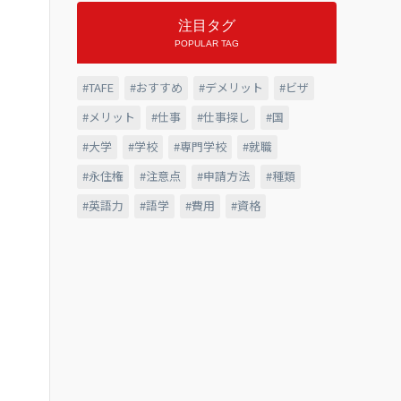
注目タグ
POPULAR TAG
TAFE
おすすめ
デメリット
ビザ
メリット
仕事
仕事探し
国
大学
学校
専門学校
就職
永住権
注意点
申請方法
種類
英語力
語学
費用
資格