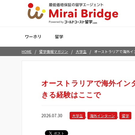
ワーホリ
留学
/
/
/
HOME
留学情報マガジン
大学生
オーストラリアで海外イ
オーストラリアで海外イン
きる経験はここで
2026.07.30
,
,
大学生
海外インターン
留学