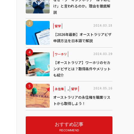
け」と言われるのか。理由を徹底解
説
2024.03.28
留学
【2026年最新】オーストラリアビザ
申請方法を日本語で解説
2024.03.29
ワーホリ
【オーストラリア】ワーホリのセカ
ンドビザとは？取得条件やメリット
も紹介
,
2024.05.16
永住権
留学
オーストラリアの永住権を職業リス
トから取得しよう！
おすすめ記事
RECOMMEND