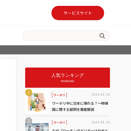
サービスサイト

人気ランキング
RANKING
2024.05.16
ワーホリ
ワーホリ中に日本に帰れる？一時帰
国に関する疑問を徹底解説
2024.05.16
ワーホリ
なぜ「ワーキングホリデーはやめと