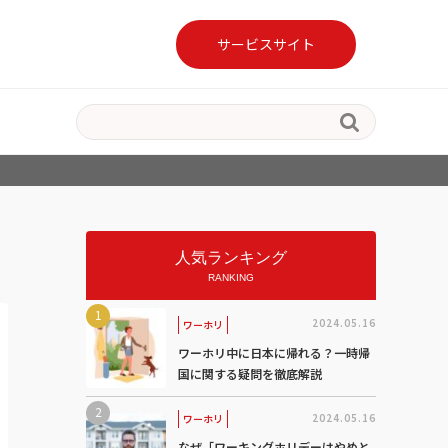
サービスサイト

人気ランキング
RANKING
2024.05.16
ワーホリ
ワーホリ中に日本に帰れる？一時帰
国に関する疑問を徹底解説
2024.05.16
ワーホリ
なぜ「ワーキングホリデーはやめと