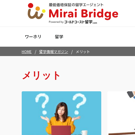
ワーホリ
留学
/
/
HOME
留学情報マガジン
メリット
メリット