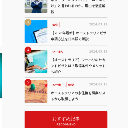
け」と言われるのか。理由を徹底解
説
2024.03.28
留学
【2026年最新】オーストラリアビザ
申請方法を日本語で解説
2024.03.29
ワーホリ
【オーストラリア】ワーホリのセカ
ンドビザとは？取得条件やメリット
も紹介
,
2024.05.16
永住権
留学
オーストラリアの永住権を職業リス
トから取得しよう！
おすすめ記事
RECOMMEND