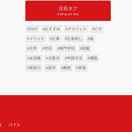
注目タグ
POPULAR TAG
TAFE
おすすめ
デメリット
ビザ
メリット
仕事
仕事探し
国
大学
学校
専門学校
就職
永住権
注意点
申請方法
種類
英語力
語学
費用
資格
給
バイト