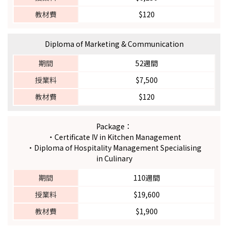
教材費
$120
Diploma of Marketing & Communication
期間
52週間
授業料
$7,500
教材費
$120
Package：
・Certificate IV in Kitchen Management
・Diploma of Hospitality Management Specialising
in Culinary
期間
110週間
授業料
$19,600
教材費
$1,900