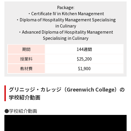
Package:
・Certificate IV in Kitchen Management
・Diploma of Hospitality Management Specialising
in Culinary
・Advanced Diploma of Hospitality Management
Specialising in Culinary
期間
144週間
授業料
$25,200
教材費
$1,900
グリニッジ・カレッジ（Greenwich College）の
学校紹介動画
●学校紹介動画