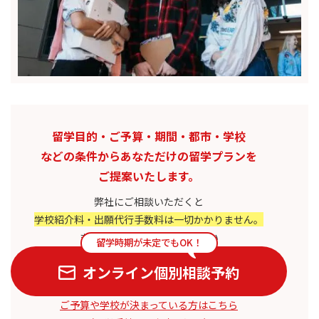
留学目的・ご予算・期間・都市・学校
などの条件から
あなただけの留学プランを
ご提案いたします。
弊社にご相談いただくと
学校紹介料・出願代行手数料は一切かかりません。
まずはお気軽にご相談ください
留学時期が未定でもOK！
オンライン個別相談予約
ご予算や学校が決まっている方はこちら