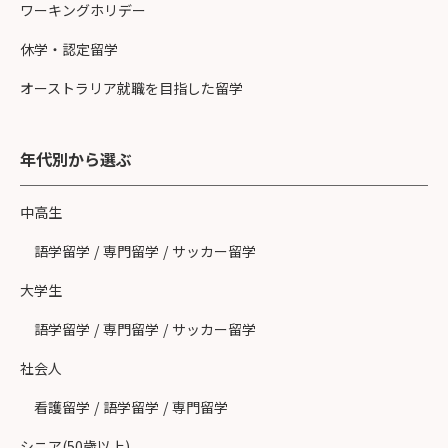
ワーキングホリデー
休学・認定留学
オーストラリア就職を目指した留学
年代別から選ぶ
中高生
語学留学
/
専門留学
/
サッカー留学
大学生
語学留学
/
専門留学
/
サッカー留学
社会人
看護留学
/
語学留学
/
専門留学
シニア(50歳以上)