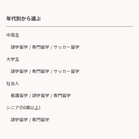
年代別から選ぶ
中高生
語学留学
/
専門留学
/
サッカー留学
大学生
語学留学
/
専門留学
/
サッカー留学
社会人
看護留学
/
語学留学
/
専門留学
シニア(50歳以上)
語学留学
/
専門留学