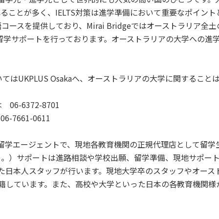
求められることが多く、IELTS対策は進学準備において重要なポイン
た英語コースを提供しており、Mirai Bridgeではオーストラリア
・留学サポートを行っております。オーストラリアの大学への進
UKPLUS Osakaへ、オーストラリアの大学に関することはMira
6-6372-8701
7661-0611
留学エージェントで、現地各教育機関の正規代理店として留学
く。）サポートは進路相談や学校出願、留学準備、現地サポー
た日本人スタッフが行います。現地大学卒のスタッフやオース
籍しています。また、高校や大学といった日本の各教育機関様