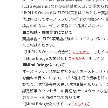
IELTS Academicなどの英語試験スコアが
UKPLUS OsakaではIELTS対策をはじめとし
代理店としてオーストラリア大学(大学院)進学
検討中の方は、ぜひお気軽にご相談ください。
■ご相談・お問合せについて
英語学習・IELTS等英語試験のスコアアップについては
へご相談ください。
【UKPLUS Osaka お問合せ】
もしくは 0
こちらから
【Mirai Bridge お問合せ】
もしくは 06-
こちらから
■Mirai Bridgeについて
オーストラリア現地に本社を置くオーストラリア
を無料で行っています。（※6週未満の留学を除
わたり、現地滞在歴の長い現地事情を知り尽くし
認定留学カウンセラーの資格を持つスタッフも在
のサポートを依頼されております。
【Mirai Bridge公式サイトは
】
こちらから