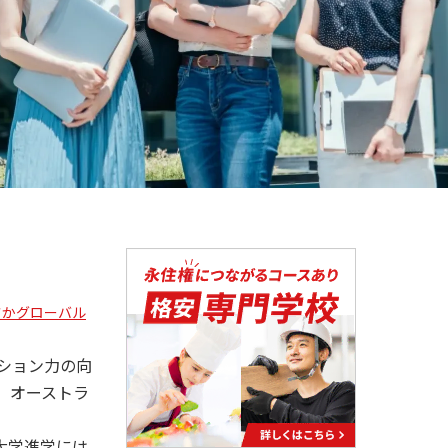
さかグローバル
ション力の向
、オーストラ
大学進学には