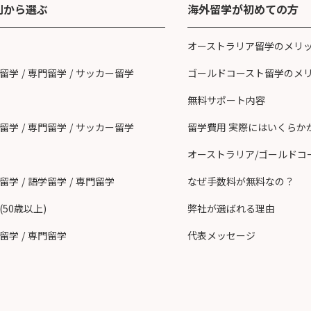
別から選ぶ
海外留学が初めての方
オーストラリア留学のメリ
留学
/
専門留学
/
サッカー留学
ゴールドコースト留学のメ
無料サポート内容
留学
/
専門留学
/
サッカー留学
留学費用 実際にはいくらか
オーストラリア/ゴールドコ
留学
/
語学留学
/
専門留学
なぜ手数料が無料なの？
(50歳以上)
弊社が選ばれる理由
留学
/
専門留学
代表メッセージ