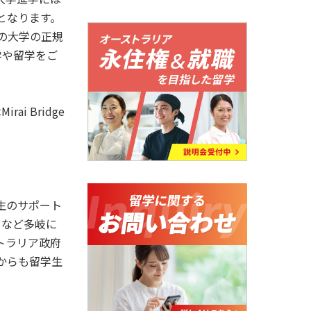
トとなります。
全土の大学の正規
学や留学をご
i Bridge
生のサポート
トなど多岐に
トラリア政府
からも留学生