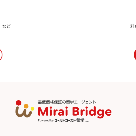
、など
料
。