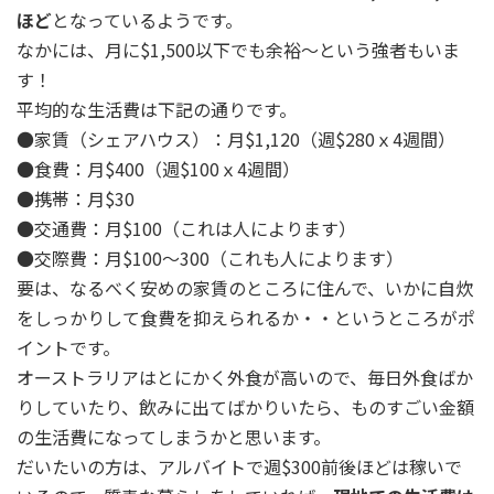
ほど
となっているようです。
なかには、月に$1,500以下でも余裕～という強者もいま
す！
平均的な生活費は下記の通りです。
●家賃（シェアハウス）：月$1,120（週$280ｘ4週間）
●食費：月$400（週$100ｘ4週間）
●携帯：月$30
●交通費：月$100（これは人によります）
●交際費：月$100～300（これも人によります）
要は、なるべく安めの家賃のところに住んで、いかに自炊
をしっかりして食費を抑えられるか・・というところがポ
イントです。
オーストラリアはとにかく外食が高いので、毎日外食ばか
りしていたり、飲みに出てばかりいたら、ものすごい金額
の生活費になってしまうかと思います。
だいたいの方は、アルバイトで週$300前後ほどは稼いで