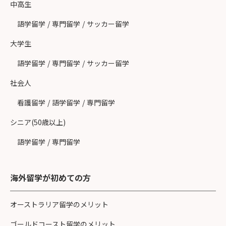
中高生
語学留学
/
専門留学
/
サッカー留学
大学生
語学留学
/
専門留学
/
サッカー留学
社会人
看護留学
/
語学留学
/
専門留学
シニア(50歳以上)
語学留学
/
専門留学
海外留学が初めての方
オーストラリア留学のメリット
ゴールドコースト留学のメリット